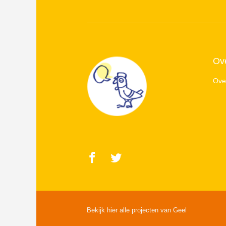
Ov
Over
Bekijk hier alle projecten van Geel