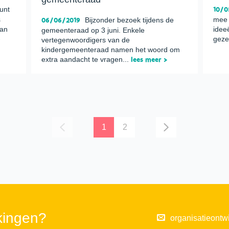
kunt
10/0
s
mee 
06/06/2019
Bijzonder bezoek tijdens de
van
idee
gemeenteraad op 3 juni. Enkele
>
gezel
vertegenwoordigers van de
kindergemeenteraad namen het woord om
extra aandacht te vragen...
lees meer >
1
2
kingen?
organisatieontw