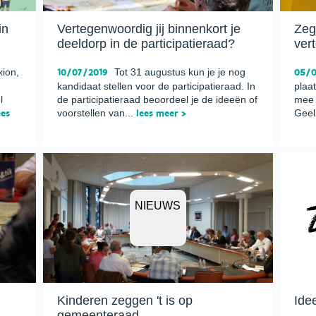
in
Vertegenwoordig jij binnenkort je
Zeg
deeldorp in de participatieraad?
ver
xion,
10/07/2019
Tot 31 augustus kun je je nog
05/0
kandidaat stellen voor de participatieraad. In
plaa
l
de participatieraad beoordeel je de ideeën of
mee 
ees
voorstellen van...
lees meer >
Geel
NIEUWS
Kinderen zeggen 't is op
Ide
gemeenteraad