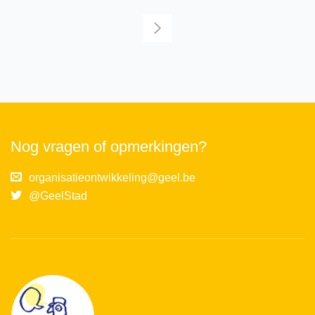
Nog vragen of opmerkingen?
organisatieontwikkeling@geel.be
@GeelStad