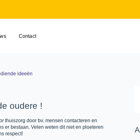
uws
Contact
gediende ideeën
de oudere !
or thuiszorg door bv. mensen contacteren en
s er bestaan. Velen weten dit niet en ploeteren
A
s respect!