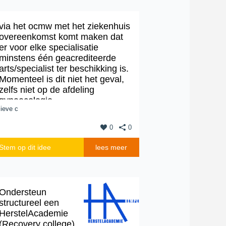
via het ocmw met het ziekenhuis
overeenkomst komt maken dat
er voor elke specialisatie
minstens één geacrediteerde
arts/specialist ter beschikking is.
Momenteel is dit niet het geval,
zelfs niet op de afdeling
gynaecologie.
lieve c
De inkomsten van de stad komen
(deels) van de inwoners...
0
0
Stem op dit idee
lees meer
Ondersteun
structureel een
HerstelAcademie
(Recovery college)