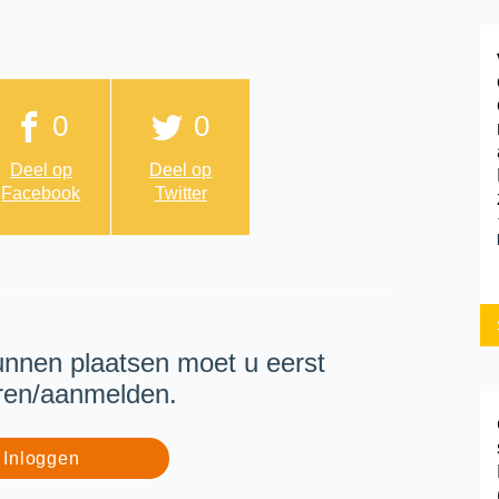
0
0
Deel op
Deel op
Facebook
Twitter
unnen plaatsen moet u eerst
eren/aanmelden.
Inloggen