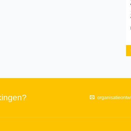
kingen?
organisatieontw