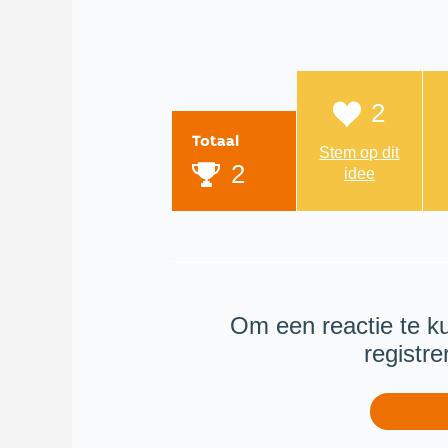
2
Totaal
Stem op dit
2
idee
Om een reactie te k
registr