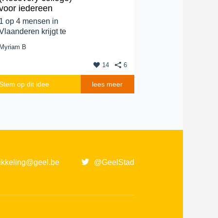
voor iedereen
1 op 4 mensen in
Vlaanderen krijgt te
maken met...
Myriam B
14
6
Stem op dit idee
lees meer
ikkeling@geel.be
@GeelStad