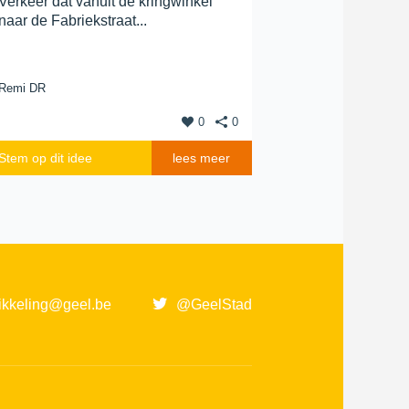
Verkeer dat vanuit de kringwinkel
naar de Fabriekstraat...
Remi DR
0
0
Stem op dit idee
lees meer
ikkeling@geel.be
@GeelStad