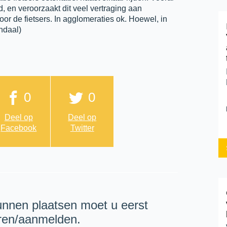
, en veroorzaakt dit veel vertraging aan
or de fietsers. In agglomeraties ok. Hoewel, in
ndaal)
0
0
Deel op
Deel op
Facebook
Twitter
unnen plaatsen moet u eerst
eren/aanmelden.