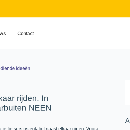
uws
Contact
gediende ideeën
aar rijden. In
arbuiten NEEN
A
e fietsers ostentatief naast elkaar rijden. Vooral