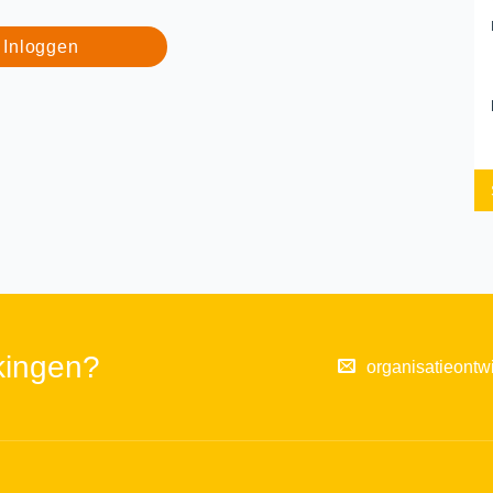
Inloggen
kingen?
organisatieontw