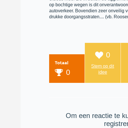
op bochtige wegen is dit onverantwoord
autoverkeer. Bovendien zeer onveilig vo
drukke doorgangsstraten.... (vb. Roose
0
Totaal
Stem op dit
0
idee
Om een reactie te k
registr