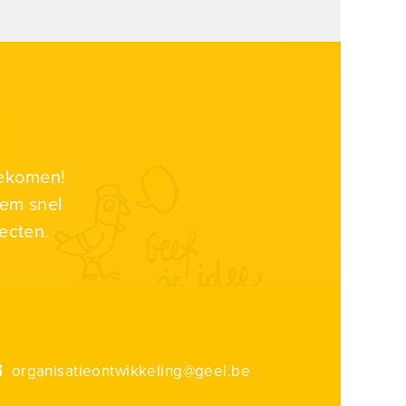
gekomen!
eem snel
ecten.
organisatieontwikkeling@geel.be